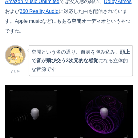
Amazon Music Unlimited
では没入感の高い、
Dolby Atmos
および
360 Reality Audio
に対応した曲も配信されていま
す。Apple musicなどにもある
空間オーディオ
というやつ
ですね。
空間という名の通り、自身を包み込み、
頭上
で音が飛び交う3次元的な感覚
になる立体的
な音源です
よしか