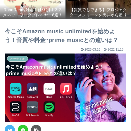
RoonReady対応！価格別オスス
【賃貸でもできる】プロジェク
メネットワークプレイヤー8選！
タースクリーンを天井から吊り
下げる方法
今こそAmazon music unlimitedを始めよ
う！音質や料金･prime musicとの違いは？
2023.03.26
2022.11.18
オーディオ