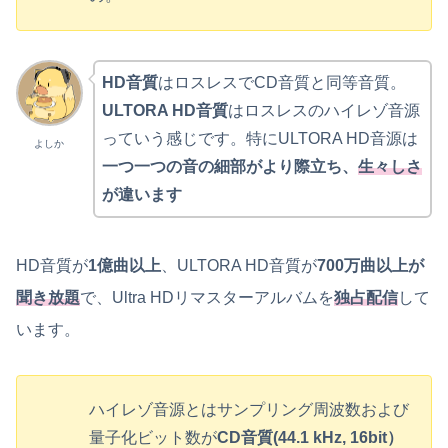
HD音質
はロスレスでCD音質と同等音質。
ULTORA HD音質
はロスレスのハイレゾ音源
っていう感じです。特にULTORA HD音源は
よしか
一つ一つの音の細部がより際立ち、
生々しさ
が違います
HD音質が
1億曲以上
、ULTORA HD音質が
700万曲以上が
聞き放題
で、Ultra HDリマスターアルバムを
独占配信
して
います。
ハイレゾ音源とはサンプリング周波数および
量子化ビット数が
CD音質(44.1 kHz, 16bit）