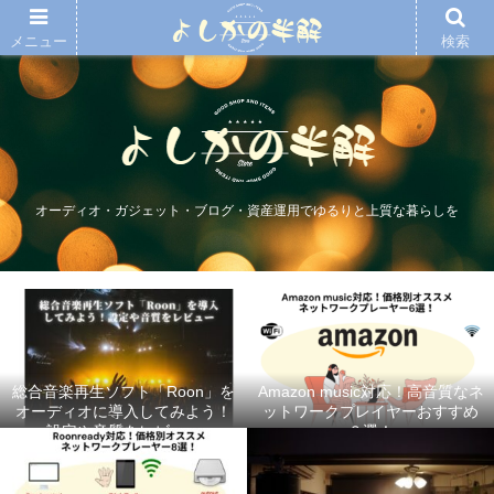
メニュー
検索
オーディオ・ガジェット・ブログ・資産運用でゆるりと上質な暮らしを
総合音楽再生ソフト「Roon」を
Amazon music対応！高音質なネ
オーディオに導入してみよう！
ットワークプレイヤーおすすめ
設定や音質をレビュー
６選！