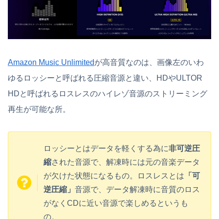
Amazon Music Unlimited
が高音質なのは、画像左のいわ
ゆるロッシーと呼ばれる圧縮音源と違い、HDやULTOR
HDと呼ばれるロスレスのハイレゾ音源のストリーミング
再生が可能な所。
ロッシーとはデータを軽くする為に
非可逆圧
縮
された音源で、解凍時には元の音楽データ
が欠けた状態になるもの。ロスレスとは
「
可
逆圧縮」
音源で、データ解凍時に音質のロス
がなくCDに近い音源で楽しめるというも
の。