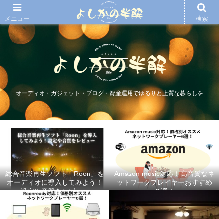
メニュー
検索
オーディオ・ガジェット・ブログ・資産運用でゆるりと上質な暮らしを
総合音楽再生ソフト「Roon」を
Amazon music対応！高音質なネ
オーディオに導入してみよう！
ットワークプレイヤーおすすめ
設定や音質をレビュー
６選！