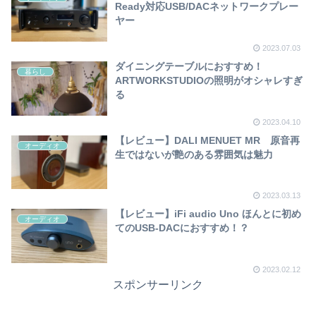
Ready対応USB/DACネットワークプレー
ヤー
2023.07.03
ダイニングテーブルにおすすめ！
暮らし
ARTWORKSTUDIOの照明がオシャレすぎ
る
2023.04.10
【レビュー】DALI MENUET MR 原音再
オーディオ
生ではないが艶のある雰囲気は魅力
2023.03.13
【レビュー】iFi audio Uno ほんとに初め
オーディオ
てのUSB-DACにおすすめ！？
2023.02.12
スポンサーリンク