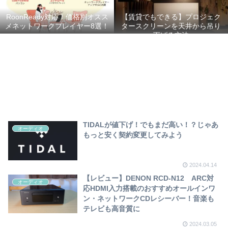
RoonReady対応！価格別オスス
【賃貸でもできる】プロジェク
メネットワークプレイヤー8選！
タースクリーンを天井から吊り
下げる方法
TIDALが値下げ！でもまだ高い！？じゃあ
オーディオ
もっと安く契約変更してみよう
2024.04.14
【レビュー】DENON RCD-N12 ARC対
オーディオ
応HDMI入力搭載のおすすめオールインワ
ン・ネットワークCDレシーバー！音楽も
テレビも高音質に
2024.03.05