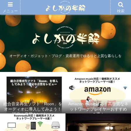
メニュー
検索
オーディオ・ガジェット・ブログ・資産運用でゆるりと上質な暮らしを
総合音楽再生ソフト「Roon」を
Amazon music対応！高音質なネ
オーディオに導入してみよう！
ットワークプレイヤーおすすめ
設定や音質をレビュー
６選！