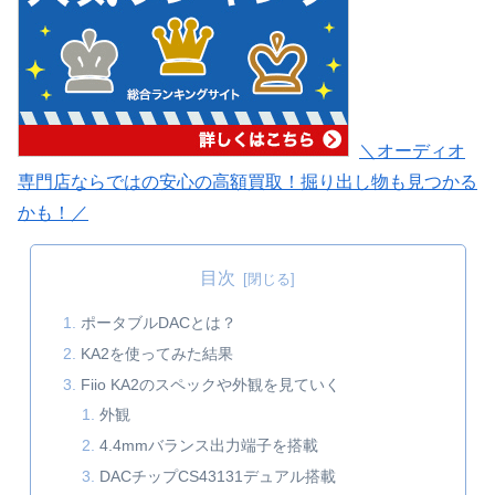
＼オーディオ
専門店ならではの安心の高額買取！掘り出し物も見つかる
かも！／
目次
ポータブルDACとは？
KA2を使ってみた結果
Fiio KA2のスペックや外観を見ていく
外観
4.4mmバランス出力端子を搭載
DACチップCS43131デュアル搭載