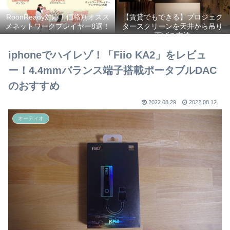
RoonReady対応！価格別オスス
【賃貸でもできる】プロジェク
メネットワークプレイヤー8選！
タースクリーンを天井から吊り
下げる方法
iphoneでハイレゾ！「Fiio KA2」をレビュ
ー！4.4mmバランス端子搭載ポータブルDAC
のおすすめ
2022.08.29
2022.08.12
オーディオ