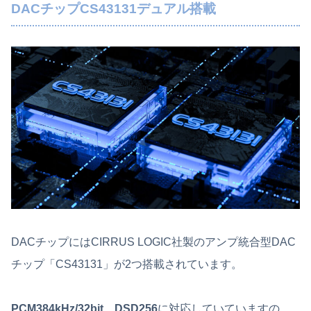
DACチップCS43131デュアル搭載
DACチップにはCIRRUS LOGIC社製のアンプ統合型DAC
チップ「CS43131」が2つ搭載されています。
PCM384kHz/32bit、DSD256
に対応していていますの