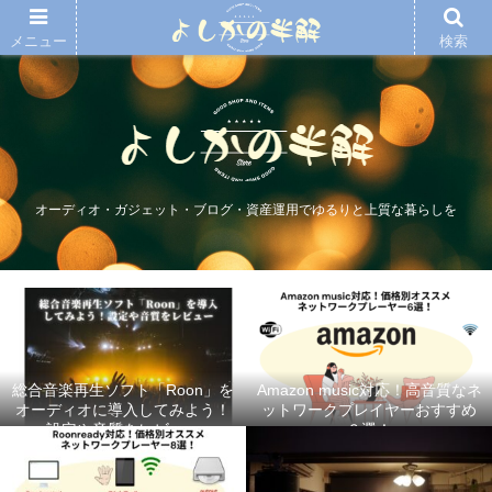
メニュー
検索
オーディオ・ガジェット・ブログ・資産運用でゆるりと上質な暮らしを
総合音楽再生ソフト「Roon」を
Amazon music対応！高音質なネ
オーディオに導入してみよう！
ットワークプレイヤーおすすめ
設定や音質をレビュー
６選！