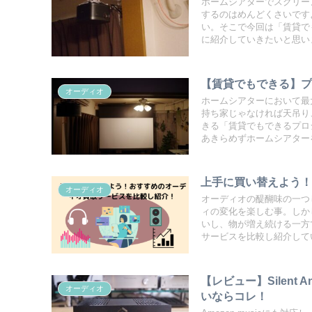
ホームシアターでスクリー
するのはめんどくさいです
い。そこで今回は「賃貸で
に紹介していきたいと思い
【賃貸でもできる】
オーディオ
ホームシアターにおいて最
持ち家じゃなければ天吊り
きる「賃貸でもできるプロ
あきらめずホームシアター
上手に買い替えよう
オーディオ
オーディオの醍醐味の一つ
ィの変化を楽しむ事。しか
いし、物が増え続ける一方
サービスを比較し紹介して
【レビュー】Silent A
オーディオ
いならコレ！