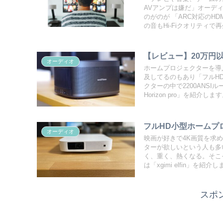
AVアンプは嫌だ」オーデ
のがのが 「ARC対応のH
の音もHi-Fiクオリティで
【レビュー】20万円以下
オーディオ
ホームプロジェクターを導
及してるのもあり「フルH
クターの中で2200ANS
Horizon pro」を紹介しま
フルHD小型ホームプロジ
オーディオ
映画が好きで4K画質を求
ターが欲しいという人も多
く、重く、熱くなる。そこ
は「xgimi elfin」を紹介
スポ