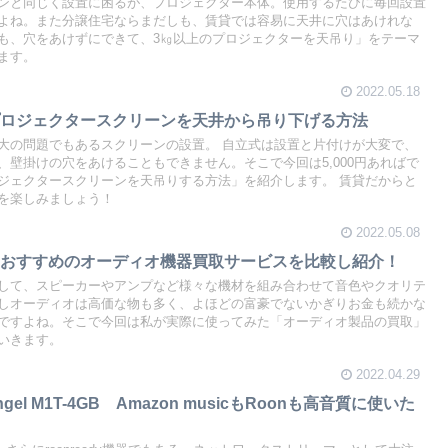
ンと同じく設置に困るが、プロジェクター本体。使用するたびに毎回設置
よね。また分譲住宅ならまだしも、賃貸では容易に天井に穴はあけれな
も、穴をあけずにできて、3㎏以上のプロジェクターを天吊り」をテーマ
ます。
2022.05.18
プロジェクタースクリーンを天井から吊り下げる方法
大の問題でもあるスクリーンの設置。 自立式は設置と片付けが大変で、
、壁掛けの穴をあけることもできません。そこで今回は5,000円あればで
ジェクタースクリーンを天吊りする方法」を紹介します。 賃貸だからと
を楽しみましょう！
2022.05.08
！おすすめのオーディオ機器買取サービスを比較し紹介！
して、スピーカーやアンプなど様々な機材を組み合わせて音色やクオリテ
しオーディオは高価な物も多く、よほどの富豪でないかぎりお金も続かな
ですよね。そこで今回は私が実際に使ってみた「オーディオ製品の買取」
いきます。
2022.04.29
ngel M1T-4GB Amazon musicもRoonも高音質に使いた