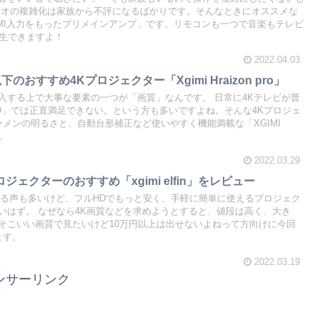
ィオの複雑化は家族から不評になるばかりです。そんなときにオススメな
DMI入力をもったプリメインアンプ」です。リモコンも一つで音楽もテレビ
再生できますよ！
2022.04.03
のおすすめ4Kプロジェクター「Xgimi Hraizon pro」
入する上で大事な要素の一つが「画質」なんです。 日常に4Kテレビが普
D」では正直満足できない。という方も多いですよね。そんな4Kプロジェ
Iルーメンの明るさと、自動台形補正など使いやすく機能満載な「XGIMI
す。
2022.03.29
ェクターのおすすめ「xgimi elfin」をレビュー
める声も多いけど、フルHDでもっと安く、手軽に簡単に使えるプロジェク
いはず。 なぜなら4K画質などを求めようとすると、値段は高く、大き
そこいい画質で見たいけど10万円以上は出せないよねって方向けに今回
します。
2022.03.19
ンサーリンク