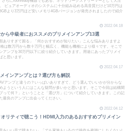
応し、さらにroonready機器でもある、ネットワークストリーマーとして大注
l M1T」。 ピュアオーディオのシステムに十分組み込める高音質だけど10万円は
8GBより3万円ほど安いメモリ4GBバージョンが発売されましたので紹介
2022.04.18
者から中級者におススメのプリメインアンプ13選
類ありすぎて困る」「何かおすすめが知りたい」こんな悩みありますよ
価格は数万円から数十万円と幅広く、機能も機種により様々です。そこで
ンアンプを30万円以下に絞り紹介していきます。用途にあったプリメイ
ばと思います。
2022.04.17
リメインアンプとは？選び方も解説
AVアンプと違うの？いっぱいありすぎて、どう選んでいいかが分からな
めようという人にはこんな疑問が多いかと思います。そこで今回は結構聞
プって何？」ということと「選び方」について紹介していきます。この記
た最良のアンプに出会ってください。
2022.04.12
iクオリティで聴こう！HDMI入力のあるおすすめプリメイン
音をいい音で聴きたい」「でも家族もいるので操作を複雑にしたくないし