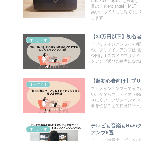
Amazon musicにも対
目の「silent ange
高いよって人に朗報です。
します。
【30万円以下】初心
オーディオ
「プリメインアンプって種
ね。プリメインアンプは 
今回はオススメのプリメイ
ンアンプ選びの参考になれ
【超初心者向け】プ
オーディオ
プリメインアンプって何？
い。今からオーディオを始
きにくい「プリメインアン
事を読むことで自分に合っ
テレビも音楽もHi-F
オーディオ
アンプ6選
「テレビや音楽、ゲームの