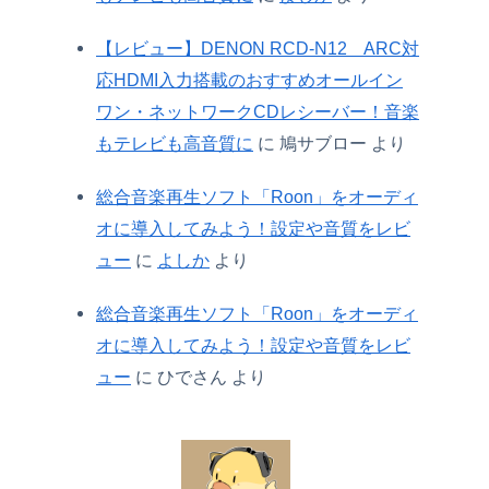
【レビュー】DENON RCD-N12 ARC対
応HDMI入力搭載のおすすめオールイン
ワン・ネットワークCDレシーバー！音楽
もテレビも高音質に
に
鳩サブロー
より
総合音楽再生ソフト「Roon」をオーディ
オに導入してみよう！設定や音質をレビ
ュー
に
よしか
より
総合音楽再生ソフト「Roon」をオーディ
オに導入してみよう！設定や音質をレビ
ュー
に
ひでさん
より