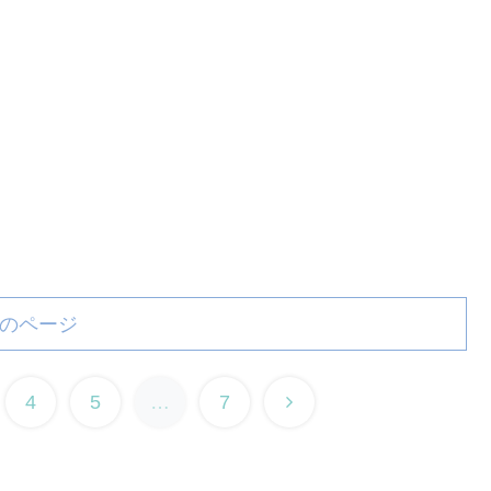
のページ
4
5
…
7