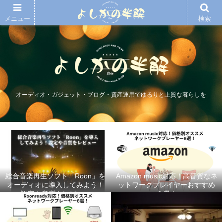
メニュー
検索
オーディオ・ガジェット・ブログ・資産運用でゆるりと上質な暮らしを
総合音楽再生ソフト「Roon」を
Amazon music対応！高音質なネ
オーディオに導入してみよう！
ットワークプレイヤーおすすめ
設定や音質をレビュー
６選！