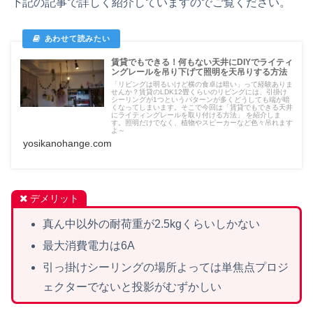
下記の記事で詳しく紹介していますのでご覧ください。
賃貸でもできる！何もない天井にDIYでライティ
ングレールを吊り下げて照明を天吊りする方法
「リビングは明るいけど横の食卓は暗い」って経験ありま
せんか？賃貸のLDK12畳くらいのリビングには、引掛け
シーリングが1つというパターンが多くどうしても端が暗
くなってしまいます。そこで今回は「賃貸でもできる天井
にライティングレールを取り付ける方法」 を紹介しま
す。照明だけでなく、植物やスピーカーなど色々吊れます
よ～
yosikanohange.com
デメリット
真ん中以外の耐荷重が2.5kgくらいしかない
最大消費電力は6A
引っ掛けシーリングの場所よっては単焦点プロジ
ェクターでないと投影がむずかしい