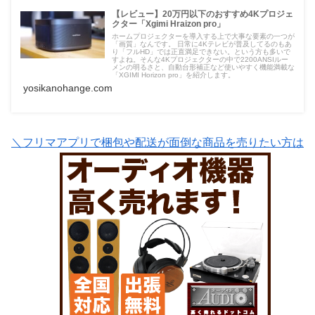
【レビュー】20万円以下のおすすめ4Kプロジェ
クター「Xgimi Hraizon pro」
ホームプロジェクターを導入する上で大事な要素の一つが
「画質」なんです。 日常に4Kテレビが普及してるのもあ
り「フルHD」では正直満足できない。という方も多いで
すよね。そんな4Kプロジェクターの中で2200ANSIルー
メンの明るさと、自動台形補正など使いやすく機能満載な
「XGIMI Horizon pro」を紹介します。
yosikanohange.com
＼フリマアプリで梱包や配送が面倒な商品を売りたい方は