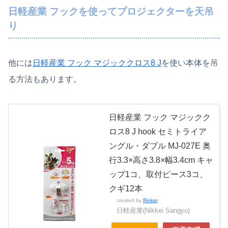
日軽産業 フックを使ってプロジェクターを天吊
り
他には
日軽産業 フック マジッククロス8 J
を使い本体を吊
る方法もあります。
日軽産業 フック マジックク
ロス8 J hook セミトライア
ングル・ダブル MJ-027E 奥
行3.3×高さ3.8×幅3.4cm キャ
ップ1コ、取付ピース3コ、
クギ12本
created by
Rinker
日軽産業(Nikkei Sangyo)