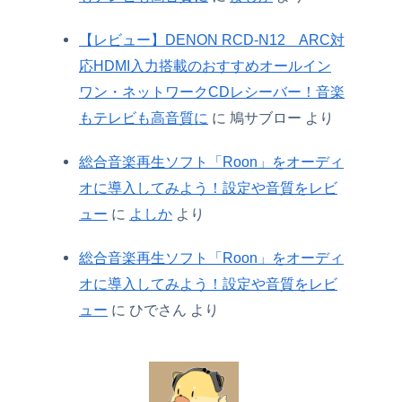
【レビュー】DENON RCD-N12 ARC対
応HDMI入力搭載のおすすめオールイン
ワン・ネットワークCDレシーバー！音楽
もテレビも高音質に
に
鳩サブロー
より
総合音楽再生ソフト「Roon」をオーディ
オに導入してみよう！設定や音質をレビ
ュー
に
よしか
より
総合音楽再生ソフト「Roon」をオーディ
オに導入してみよう！設定や音質をレビ
ュー
に
ひでさん
より