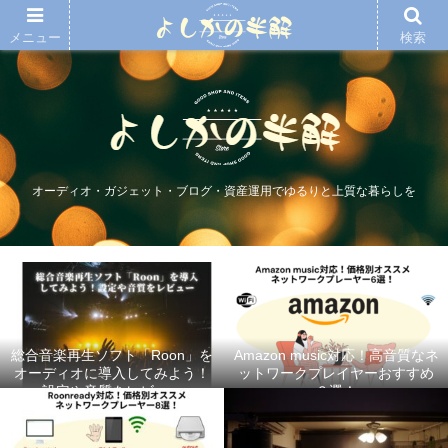
メニュー
検索
オーディオ・ガジェット・ブログ・資産運用でゆるりと上質な暮らしを
総合音楽再生ソフト「Roon」を
Amazon music対応！高音質なネ
オーディオに導入してみよう！
ットワークプレイヤーおすすめ
設定や音質をレビュー
６選！