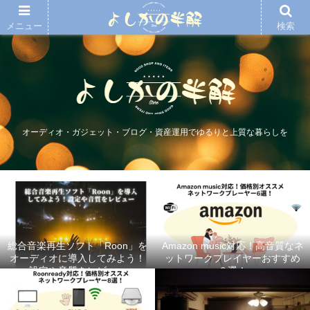
メニュー
検索
オーディオ・ガジェット・ブログ・資産運用でゆるりと上質な暮らしを
総合音楽再生ソフト「Roon」を
Amazon music対応！高音質なネ
オーディオに導入してみよう！
ットワークプレイヤーおすすめ
設定や音質をレビュー
６選！