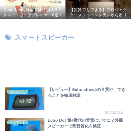
RoonReady対応！価格別オスス
【賃貸でもできる】プロジェク
メネットワークプレイヤー8選！
タースクリーンを天井から吊り
下げる方法
スマートスピーカー
【レビュー】Echo show5の音質や、でき
ガジェット
ることを徹底解説
2022.02.04
Echo Dot 第4世代の音質はいかに？外部
オーディオ
スピーカーで高音質化を検証！