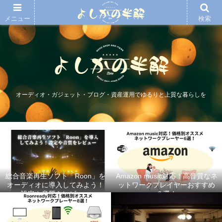
メニュー
検索
オーディオ・ガジェット・ブログ・資産運用でゆるりと上質な暮らしを
総合音楽再生ソフト「Roon」を
Amazon music対応！高音質なネ
オーディオに導入してみよう！
ットワークプレイヤーおすすめ
設定や音質をレビュー
６選！